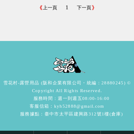
1
上一頁
下一頁
雪花村-露營用品 (阪和企業有限公司・統編：28880245) ©
Copyright All Rights Reserved.
服務時間：週一到週五08:00-16:00
客服信箱：kyh52888@gmail.com
服務據點：臺中市太平區建興路312號1樓(倉庫)