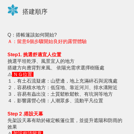
搭建順序
Q：搭帳篷該如何開始?
Ａ：留意6個步驟開始良好的露營體驗
Step1. 挑選舒適宜人位置
挑選平坦乾淨、風景宜人的地方
搭建方向應背對來風、 依陽光需求選擇樹蔭處
⚠️
ＮＧ位置
１．有土石流疑慮：山壁邊，地上充滿碎石與泥塊處
２．容易積水地方：低窪地、靠近河川、排水溝附近
３．容易有蟲出沒：土質鬆軟鬆軟、有坑洞等地方
４．影響露營心情：人潮眾多、流動平凡位置
Step２.搭設天幕
先架設天幕有助於確定帳篷位置，並提升遮陽和防雨的
效果
⚠️
架設前請留意