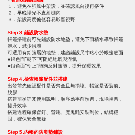
１．避免在強風中架設，並確認風向後再搭件
２．早晚陽光不直射棚內
３．架設高度偏低容易影響視野
Step３.鋪設防水墊
帳篷搭建前可先鋪設防水地墊，避免下雨積水導致帳篷
泡水，減少損壞
可選用有鋁箔層的地墊，建議鋪設尺寸略小於帳篷底面
●銀色面"朝下"可阻絕地氣與溼氣
●銀色面"朝上"能夠反射熱能，提升保暖效果
Step４.檢查帳篷配件並搭建
出發前先確認配件是否齊全且無損壞、帳篷是否裂痕、
脫膠
搭建前須詳閱使用說明，順序應事前預習，現場複習，
提升效率
搭建過程確保營釘、營繩、魔鬼氈安裝到位，結構穩
固，確保安全無疑
Step５.內帳的防潮墊鋪設