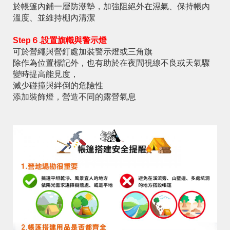
於帳篷內鋪一層防潮墊，加強阻絕外在濕氣、保持帳內
溫度、並維持棚內清潔
Step６.設置旗幟與警示燈
可於營繩與營釘處加裝警示燈或三角旗
除作為位置標記外，也有助於在夜間視線不良或天氣驟
變時提高能見度，
減少碰撞與絆倒的危險性
添加裝飾燈，營造不同的露營氣息