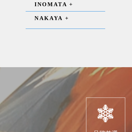
INOMATA +
NAKAYA +