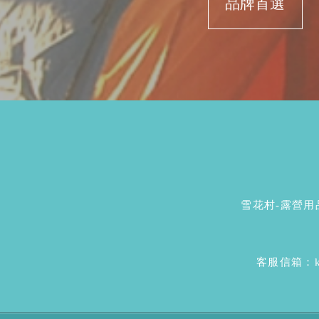
品牌首選
雪花村-露營用品 (
客服信箱：kyh