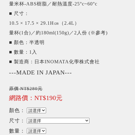
量米杯-ABS樹脂／耐熱溫度-25°c~60°c
■ 尺寸：
10.5 × 17.5 × 29.1H㎝（2.4L）
量杯(1合)／約180ml(150g)／2人份 (※參考)
■ 顏色：半透明
■ 數量：1入
■ 製造商：日本INOMATA化學株式會社
---MADE IN JAPAN---
原價 NT$280元
網路價：NT$190元
顏色：
尺寸：
數量：