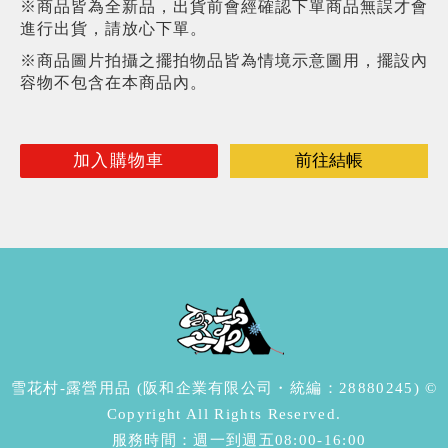
※商品皆為全新品，出貨前會經確認下單商品無誤才會
進行出貨，請放心下單。
※商品圖片拍攝之擺拍物品皆為情境示意圖用，擺設內
容物不包含在本商品內。
加入購物車
前往結帳
雪花村-露營用品 (阪和企業有限公司・統編：28880245) ©
Copyright All Rights Reserved.
服務時間：週一到週五08:00-16:00