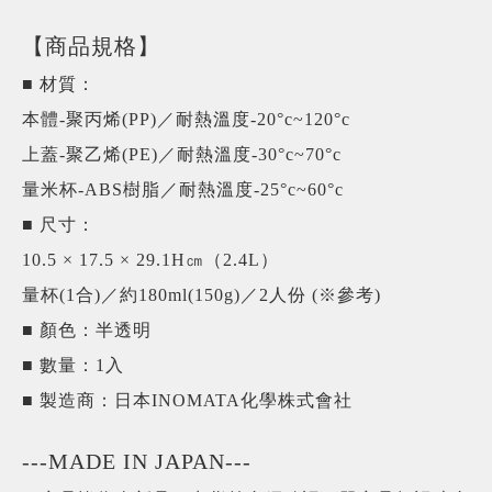
【商品規格】
■ 材質：
本體-聚丙烯(PP)／耐熱溫度-20°c~120°c
上蓋-聚乙烯(PE)／耐熱溫度-30°c~70°c
量米杯-ABS樹脂／耐熱溫度-25°c~60°c
■ 尺寸：
10.5 × 17.5 × 29.1H㎝（2.4L）
量杯(1合)／約180ml(150g)／2人份 (※參考)
■ 顏色：半透明
■ 數量：1入
■ 製造商：日本INOMATA化學株式會社
---MADE IN JAPAN---