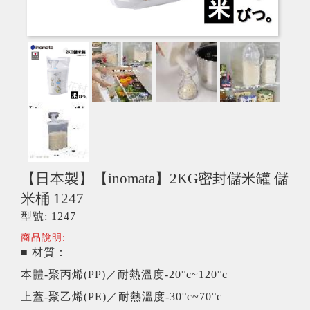
【日本製】【inomata】2KG密封儲米罐 儲
米桶 1247
型號: 1247
商品說明:
■ 材質：
本體-聚丙烯(PP)／耐熱溫度-20°c~120°c
上蓋-聚乙烯(PE)／耐熱溫度-30°c~70°c