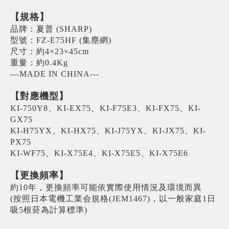
【規格】
品牌：夏普 (SHARP)
型號：FZ-E75HF (集塵網)
尺寸：約4×23×45cm
重量：約0.4Kg
---MADE IN CHINA---
【對應機型】
KI-750Y8、KI-EX75、KI-F75E3、KI-FX75、KI-
GX75
KI-H75YX、KI-HX75、KI-J75YX、KI-JX75、KI-
PX75
KI-WF75、KI-X75E4、KI-X75E5、KI-X75E6
【更換頻率】
約10年，更換頻率可能依實際使用情況及環境而異
(按照日本電機工業会規格(JEM1467)，以一般家庭1日
吸5根菸為計算標準)