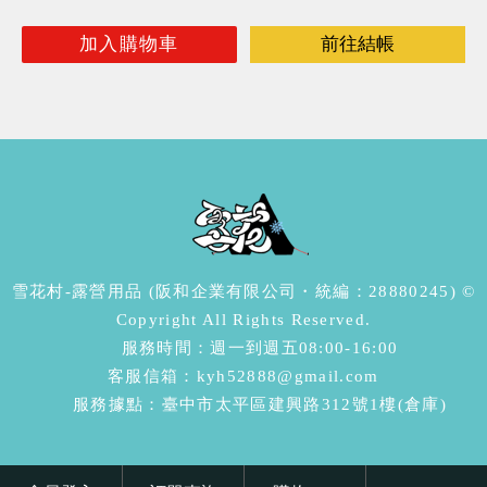
加入購物車
前往結帳
雪花村-露營用品 (阪和企業有限公司・統編：28880245) ©
Copyright All Rights Reserved.
服務時間：週一到週五08:00-16:00
客服信箱：kyh52888@gmail.com
服務據點：臺中市太平區建興路312號1樓(倉庫)