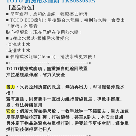
TOTO 廚房用水龍頭 TKS05305JA
【產品特色】
‎■ 簡單造型，柔和的曲線，輕鬆擦去髒污
‎■ TOTO ECO節能：單槍混合水龍頭，轉到熱水時，會發出
「喀擦」的聲音
貼心提醒您→現在已經在使用熱水囉！‎
■ 2種出水模式-根據需求做變化
-直流式出水
-花灑式出水
■ 伸縮式水龍頭(450mm)：清洗水槽更方便！
»»--------------------¤--------------------««
TOTO抽拉式龍頭，無重捶自動縮回裝置
抽拉感緩緩伸縮，省力又安全
省力
：只要拉到所需的長度，無須再出力，即可輕鬆沖洗水
槽！
若有重捶，則需要手一直出力維持管線長度，導致手部痠、
累，無法持續使用
安全
：倘若水管如捲尺般，一收手就咻一下縮回去，重力加速
度容易讓抽拉頭亂彈，打破碗盤，甚至K到人，有安全疑慮
另外廚下物品為避免被重捶打到，需要給予更多空間，避免重
捶打到後倒得歪七扭八
»»--------------------¤--------------------««