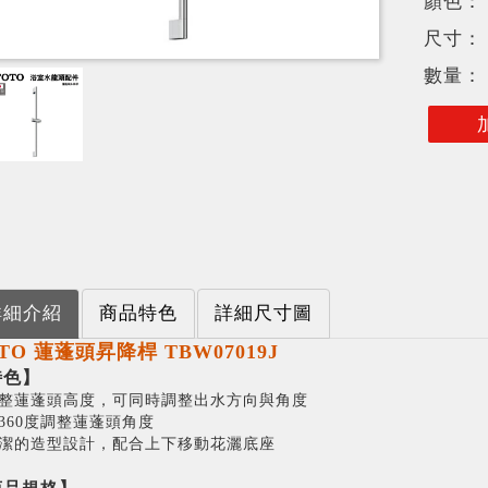
顏色：
尺寸：
數量：
詳細介紹
商品特色
詳細尺寸圖
TO 蓮蓬頭昇降桿 TBW07019J
特色】
 調整蓮蓬頭高度，可同時調整出水方向與角度
 可360度調整蓮蓬頭角度
 簡潔的造型設計，配合上下移動花灑底座