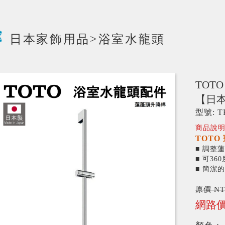
日本家飾用品>浴室水龍頭
TOT
【日
型號: T
商品說明
TOTO
■ 調整
‎■ 可3
‎■ 簡
原價 NT
網路價