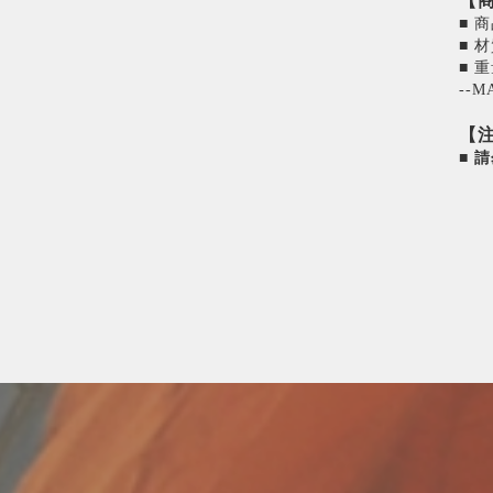
【
‎■ 
‎■
■ 重
--M
【
■ 