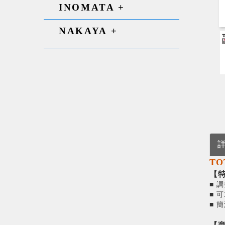
INOMATA +
NAKAYA +
TO
【
‎■
‎■
‎■