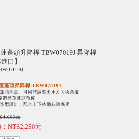
O 蓮蓬頭升降桿 TBW07019J 昇降桿
本進口】
BW07019J
:
 蓮蓬頭昇降桿 TBW07019J
蓮蓬頭高度，可同時調整出水方向與角度
60度調整蓮蓬頭角度
潔的造型設計，配合上下移動花灑底座
$4,000元
：NT$2,250元