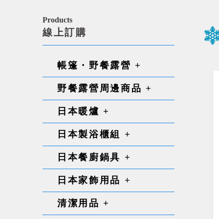
Products
線上訂購
帳篷・野餐露營 +
野餐露營周邊商品 +
日本暖爐 +
日本製浴櫃組 +
日本餐廚鍋具 +
日本家飾用品 +
清潔用品 +