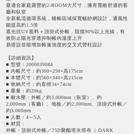
最適合家庭露營的2-ROOM大尺寸，擁有寬敞舒適的客
廳和臥室
全新氣流循環系統，睡帳區域採寬幅紗網設計，通風性
能提高約1.5倍
遮光抗UV面料＋頂掛式外帳，阻擋90%以上光線，有
效防止陽光穿透抑制帳內溫度上升
易搭設並能增加帳篷強度的交叉式營柱設計
【詳細資訊】
■ 型號：2000039084
■ 內帳尺寸：約300×250×高175cm
■ 本體尺寸：約560×340×高215cm
■ 收納尺寸：約直徑34×74cm
■ 重量：約20kg
■ 耐水壓：外帳／約3,000mm（臥室）、約
2,000mm（客廳）、地板／約2,000mm、頂掛式外帳／
約3,000mm
■ 人數：4～5人
■ 材質：
外帳・頂掛式外帳／75D聚酯塔夫塔布（ DARK