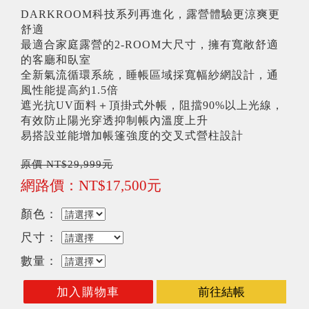
DARKROOM科技系列再進化，露營體驗更涼爽更
舒適
最適合家庭露營的2-ROOM大尺寸，擁有寬敞舒適
的客廳和臥室
全新氣流循環系統，睡帳區域採寬幅紗網設計，通
風性能提高約1.5倍
遮光抗UV面料＋頂掛式外帳，阻擋90%以上光線，
有效防止陽光穿透抑制帳內溫度上升
易搭設並能增加帳篷強度的交叉式營柱設計
原價 NT$29,999元
網路價：NT$17,500元
顏色：
尺寸：
數量：
加入購物車
前往結帳