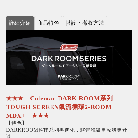
詳細介紹
商品特色
搭設・撤收方法
★★★ Coleman DARK ROOM系列
TOUGH SCREEN氣流循環2-ROOM
MDX+ ★★★
【特色】
DARKROOM科技系列再進化，露營體驗更涼爽更舒
適