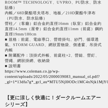
ROOM™ TECHNOLOGY、UVPRO、PU防水、防水
貼條）
內帳／68D聚酯塔夫塔布、地板／210D聚酯牛津布
（PU防水、防水貼條）
營柱／（客廳）鋁合金約直徑16mm（臥室）鋁合金約
直徑14.5mm（屋脊）鋁合金約直徑11mm（前庭）鋼約
直徑19mm/180cm
■ 規格：前庭、電線導口、營燈掛勾、紗門、循環透
氣、STORM GUARD、網狀置物袋、側邊窗、吊掛式
內帳
■ 附屬配件：頂掛式外帳、前庭柱×2、營鎚、營釘、
營繩、網狀掛網、收納袋
■ 說明書
https://www.coleman.co.jp/wp-
content/uploads/2022/05/2000039083_manual_ol.pdf?
_gl=1*13dfa7g*_gcl_au*MTU5NjI0ODc1MC4xNjk1
【更に涼しく快適に！ダークルームエアー
シリーズ】