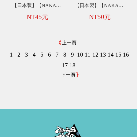
【日本製】【NAKAYA】黑色抽屜收納盒【M】V194／【S】V195／【SS】V227／【XS】V226
【日本製】【NAKAYA】抽屜收納盒【半透明L】K301／【黑色L】V193
NT45元
NT50元
上一頁
1
2
3
4
5
6
7
8
9
10
11
12
13
14
15
16
17
18
下一頁